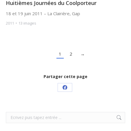
Huitièmes Journées du Coolporteur
18 et 19 juin 2011 – La Clairière, Gap
2011
13 images
1
2
→
Partager cette page
Share
on
Facebook
Search: