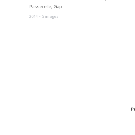
Passerelle, Gap
2014
5 images
P