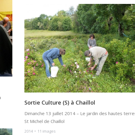
a
Sortie Culture (S) à Chaillol
Dimanche 13 juillet 2014 – Le jardin des hautes terre
St Michel de Chaillol
2014
11 images