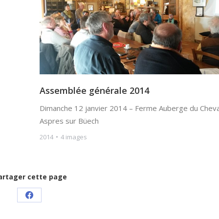
Assemblée générale 2014
Dimanche 12 janvier 2014 – Ferme Auberge du Cheva
Aspres sur Büech
2014
4 images
artager cette page
Share
on