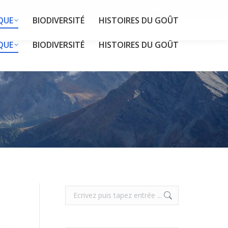
Facebook
YouTube
QUE
BIODIVERSITÉ
HISTOIRES DU GOÛT
page
page
opens
opens
QUE
BIODIVERSITÉ
HISTOIRES DU GOÛT
in
in
new
new
window
window
Search: