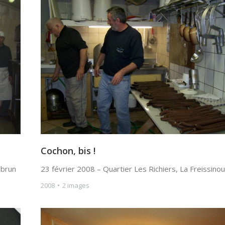
Cochon, bis !
mbrun
23 février 2008 – Quartier Les Richiers, La Freissino
2008
2 images