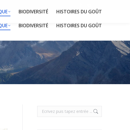
Facebook
YouTube
QUE
BIODIVERSITÉ
HISTOIRES DU GOÛT
page
page
opens
opens
QUE
BIODIVERSITÉ
HISTOIRES DU GOÛT
in
in
new
new
window
window
Search: