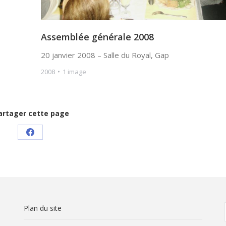
Assemblée générale 2008
20 janvier 2008 – Salle du Royal, Gap
2008
1 image
artager cette page
Share
on
Facebook
Plan du site