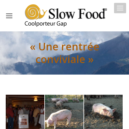
« Une rentrée
conviviale »