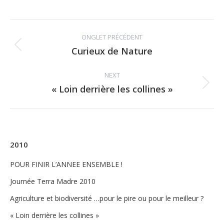
Album
ONGLET PRÉCÉDENT
navigation
Curieux de Nature
Previous
album:
NEXT
« Loin derrière les collines »
Next
album:
2010
POUR FINIR L’ANNEE ENSEMBLE !
Journée Terra Madre 2010
Agriculture et biodiversité …pour le pire ou pour le meilleur ?
« Loin derrière les collines »