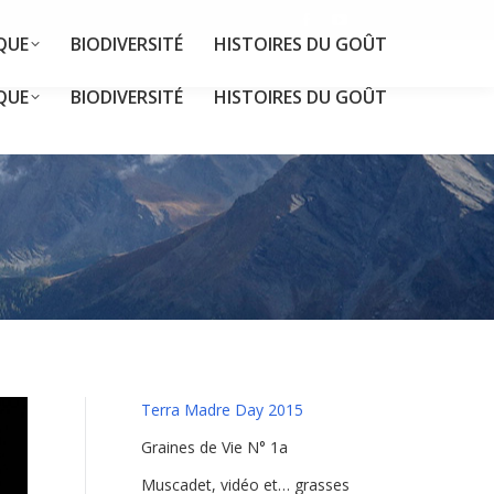
Facebook
YouTube
QUE
BIODIVERSITÉ
HISTOIRES DU GOÛT
page
page
opens
opens
QUE
BIODIVERSITÉ
HISTOIRES DU GOÛT
in
in
new
new
window
window
Terra Madre Day 2015
Graines de Vie N° 1a
Muscadet, vidéo et… grasses