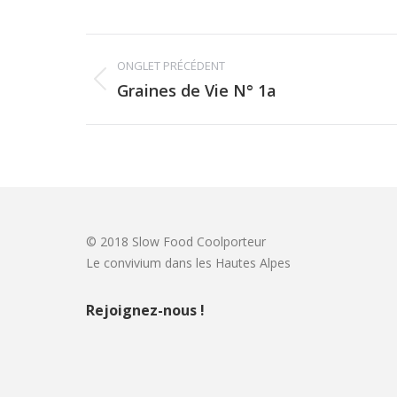
Album
ONGLET PRÉCÉDENT
navigation
Graines de Vie N° 1a
Previous
album:
© 2018 Slow Food Coolporteur
Le convivium dans les Hautes Alpes
Rejoignez-nous !