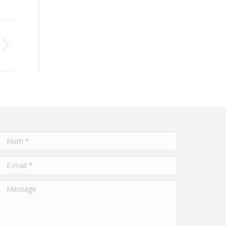
Nom *
E-mail *
Message