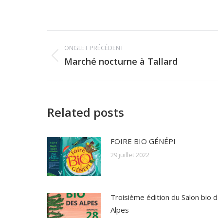
Post
ONGLET PRÉCÉDENT
navigation
Marché nocturne à Tallard
Previous
post:
Related posts
FOIRE BIO GÉNÉPI
29 juillet 2022
Troisième édition du Salon bio 
Alpes