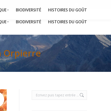
Facebook
YouTube
QUE
BIODIVERSITÉ
HISTOIRES DU GOÛT
page
page
opens
opens
QUE
BIODIVERSITÉ
HISTOIRES DU GOÛT
in
in
new
new
window
window
 Orpierre
Search: