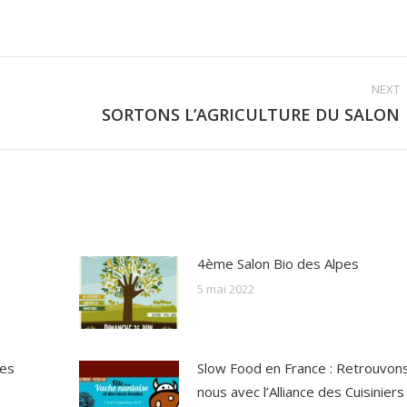
on
Facebook
NEXT
SORTONS L’AGRICULTURE DU SALON
Next
post:
4ème Salon Bio des Alpes
5 mai 2022
des
Slow Food en France : Retrouvon
nous avec l’Alliance des Cuisiniers